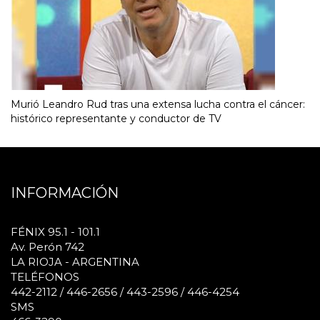
Murió Leandro Rud tras una extensa lucha contra el cáncer:
histórico representante y conductor de TV
INFORMACIÓN
FÉNIX 95.1 - 101.1
Av. Perón 742
LA RIOJA - ARGENTINA
TELÉFONOS
442-2112 / 446-2656 / 443-2596 / 446-4254
SMS