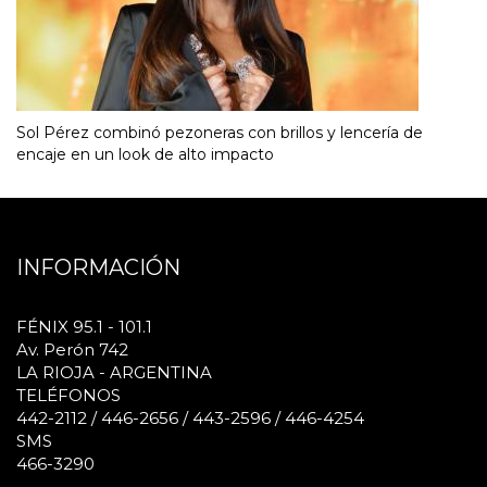
Sol Pérez combinó pezoneras con brillos y lencería de
encaje en un look de alto impacto
INFORMACIÓN
FÉNIX 95.1 - 101.1
Av. Perón 742
LA RIOJA - ARGENTINA
TELÉFONOS
442-2112 / 446-2656 / 443-2596 / 446-4254
SMS
466-3290