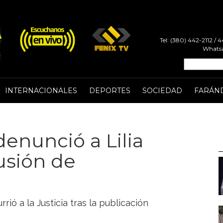
Tel: (380) 442-2112 /
Whatsa
INTERNACIONALES
DEPORTES
SOCIEDAD
FARÁN
nunció a Lilia
usión de
rrió a la Justicia tras la publicación