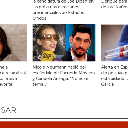
la candidatura de Joe Biden en
Dengue para j
las próximas elecciones
de los 15 año
presidenciales de Estados
Unidos
nela
Nicole Neumann habló del
Alerta en Esp
 relax al sol,
escándalo de Facundo Moyano
dio positivo p
su nueva
y Candela Arizaga: "No es un
está aislado 
avorita
tema..."
Galicia
ESAR