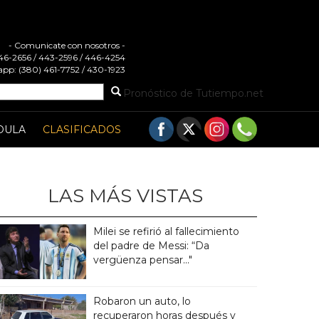
- Comunicate con nosotros -
 446-2656 / 443-2596 / 446-4254
pp: (380) 461-7752 / 430-1923
Pronóstico de Tutiempo.net
DULA
CLASIFICADOS
LAS MÁS VISTAS
Milei se refirió al fallecimiento
del padre de Messi: “Da
vergüenza pensar..."
Robaron un auto, lo
recuperaron horas después y