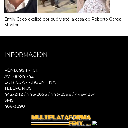
Emily Ceco explicó por qué visitó la casa de Roberto García
Moritán
INFORMACIÓN
FÉNIX 95.1 - 101.1
Av. Perón 742
LA RIOJA - ARGENTINA
TELÉFONOS
442-2112 / 446-2656 / 443-2596 / 446-4254
SMS
466-3290