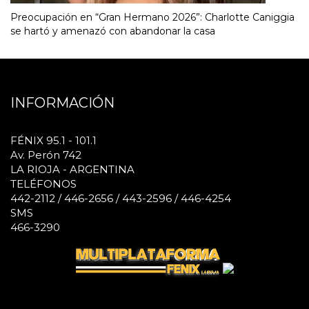
Preocupación en “Gran Hermano 2026”: Charlotte Caniggia
se hartó y amenazó con abandonar la casa
INFORMACIÓN
FÉNIX 95.1 - 101.1
Av. Perón 742
LA RIOJA - ARGENTINA
TELÉFONOS
442-2112 / 446-2656 / 443-2596 / 446-4254
SMS
466-3290