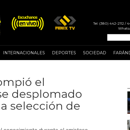
Tel: (380) 442-2112 /
Whatsa
INTERNACIONALES
DEPORTES
SOCIEDAD
FARÁN
rompió el
erse desplomado
la selección de