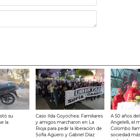
stó su
Caso Ilda Goyochea: Familiares
A 50 años del
e la
y amigos marcharon en La
Angelelli, el
Rioja para pedir la liberación de
Colombo llam
Sofía Agüero y Gabriel Díaz
sociedad más 