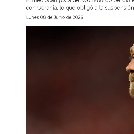
El mediocampista del Wolfsburgo perdió e
con Ucrania, lo que obligó a la suspensión
Lunes 08 de Junio de 2026