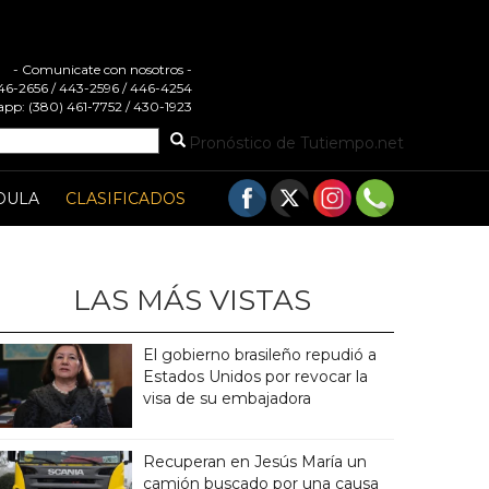
- Comunicate con nosotros -
 446-2656 / 443-2596 / 446-4254
pp: (380) 461-7752 / 430-1923
Pronóstico de Tutiempo.net
DULA
CLASIFICADOS
LAS MÁS VISTAS
El gobierno brasileño repudió a
Estados Unidos por revocar la
visa de su embajadora
Recuperan en Jesús María un
camión buscado por una causa