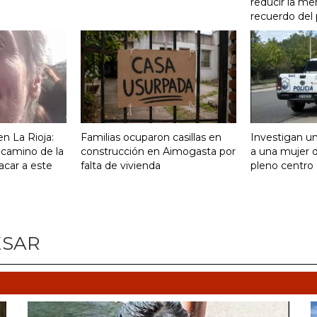
reducir la me
recuerdo del
n La Rioja:
Familias ocuparon casillas en
Investigan un
 camino de la
construcción en Aimogasta por
a una mujer 
acar a este
falta de vivienda
pleno centro 
ESAR