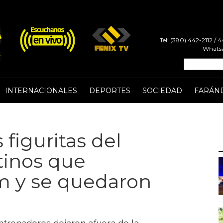
Tel: (380) 442-2112 /
Whatsa
INTERNACIONALES
DEPORTES
SOCIEDAD
FARÁN
 figuritas del
tinos que
um y se quedaron