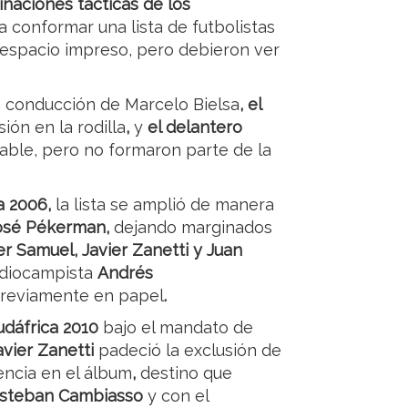
inaciones tácticas de los
 conformar una lista de futbolistas
 espacio impreso, pero debieron ver
a conducción de Marcelo Bielsa
, el
sión en la rodilla
,
y
el delantero
able, pero no formaron parte de la
a 2006,
la lista se amplió de manera
José Pékerman,
dejando marginados
r Samuel, Javier Zanetti y Juan
ediocampista
Andrés
 previamente en papel
.
udáfrica 2010
bajo el mandato de
avier Zanetti
padeció la exclusión de
sencia en el álbum
,
destino que
steban Cambiasso
y con el