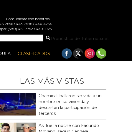
- Comunicate con nosotros -
 446-2656 / 443-2596 / 446-4254
pp: (380) 461-7752 / 430-1923
Pronóstico de Tutiempo.net
DULA
CLASIFICADOS
LAS MÁS VISTAS
Chamical: hallaron sin vida a un
hombre en su vivienda y
descartan la participación de
terceros
Así fue la noche con Facundo
Moyano, según Candela