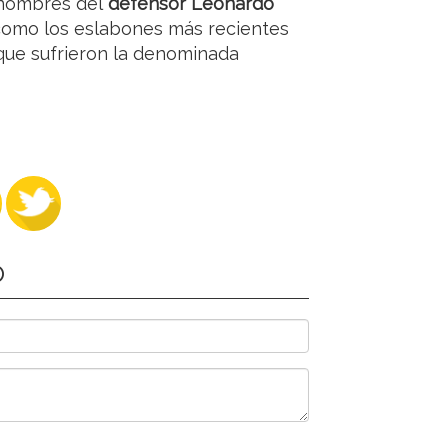
 nombres del
defensor Leonardo
como los eslabones más recientes
que sufrieron la denominada
O