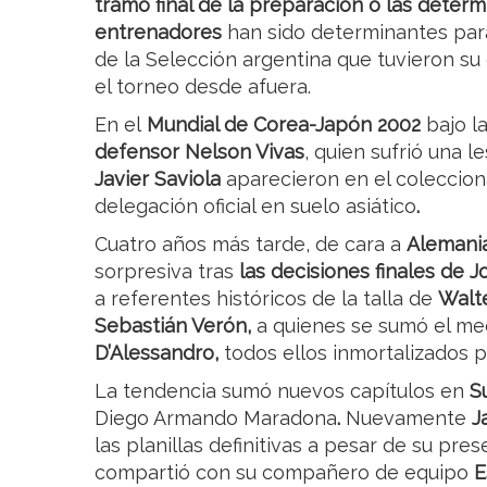
tramo final de la preparación o las determ
entrenadores
han sido determinantes para
de la Selección argentina que tuvieron su
el torneo desde afuera.
En el
Mundial de Corea-Japón 2002
bajo l
defensor Nelson Vivas
, quien sufrió una le
Javier Saviola
aparecieron en el coleccion
delegación oficial en suelo asiático
.
Cuatro años más tarde, de cara a
Alemani
sorpresiva tras
las decisiones finales de 
a referentes históricos de la talla de
Walte
Sebastián Verón,
a quienes se sumó el m
D’Alessandro,
todos ellos inmortalizados
La tendencia sumó nuevos capítulos en
S
Diego Armando Maradona
.
Nuevamente
J
las planillas definitivas a pesar de su pre
compartió con su compañero de equipo
E