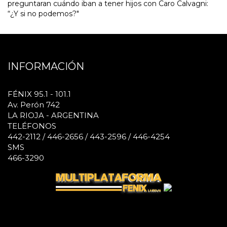
preguntaran cuándo iban a tener hijos con Caro Calvagni:
“¿Y si no podemos?"
INFORMACIÓN
FÉNIX 95.1 - 101.1
Av. Perón 742
LA RIOJA - ARGENTINA
TELÉFONOS
442-2112 / 446-2656 / 443-2596 / 446-4254
SMS
466-3290