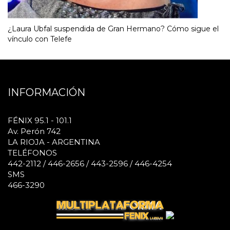
¿Laura Ubfal suspendida de Gran Hermano? Cómo sigue el
vínculo con Telefe
INFORMACIÓN
FÉNIX 95.1 - 101.1
Av. Perón 742
LA RIOJA - ARGENTINA
TELÉFONOS
442-2112 / 446-2656 / 443-2596 / 446-4254
SMS
466-3290