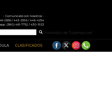
- Comunicate con nosotros -
 446-2656 / 443-2596 / 446-4254
pp: (380) 461-7752 / 430-1923
Pronóstico de Tutiempo.net
DULA
CLASIFICADOS