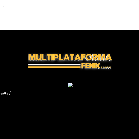
»
596 /