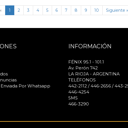
(página
«
1
2
3
4
5
6
7
8
9
10
Siguiente 
actual)
IONES
INFORMACIÓN
FÉNIX 95.1 - 101.1
Av. Perón 742
ados
LA RIOJA - ARGENTINA
nuncias
TELÉFONOS
 Enviada Por Whatsapp
442-2112 / 446-2656 / 443-2
446-4254
SMS
466-3290