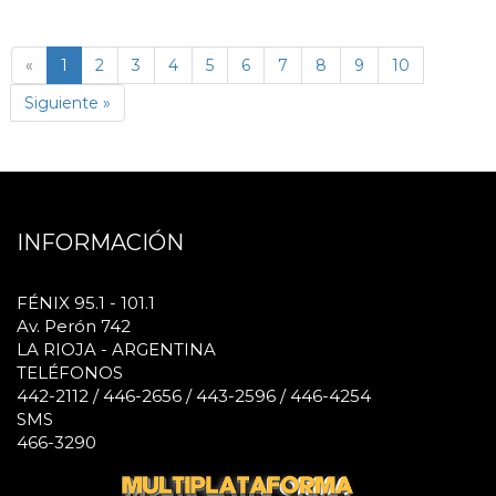
(página
«
1
2
3
4
5
6
7
8
9
10
actual)
Siguiente »
INFORMACIÓN
FÉNIX 95.1 - 101.1
Av. Perón 742
LA RIOJA - ARGENTINA
TELÉFONOS
442-2112 / 446-2656 / 443-2596 / 446-4254
SMS
466-3290