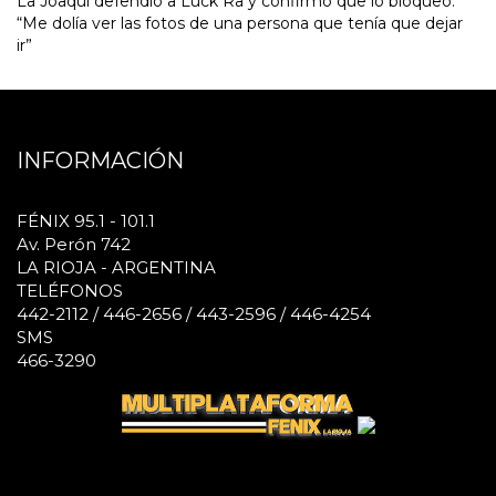
La Joaqui defendió a Luck Ra y confirmó que lo bloqueó:
“Me dolía ver las fotos de una persona que tenía que dejar
ir”
INFORMACIÓN
FÉNIX 95.1 - 101.1
Av. Perón 742
LA RIOJA - ARGENTINA
TELÉFONOS
442-2112 / 446-2656 / 443-2596 / 446-4254
SMS
466-3290