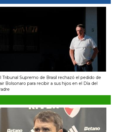
l Tribunal Supremo de Brasil rechazó el pedido de
air Bolsonaro para recibir a sus hijos en el Día del
adre