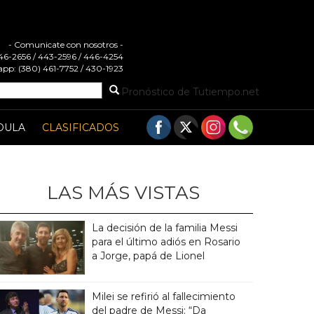
- Comunicate con nosotros -
 446-2656 / 443-2596 / 446-4254
pp: (380) 461-7752 / 430-1923
Pronóstico de Tutiempo.net
DULA
CLASIFICADOS
LAS MÁS VISTAS
La decisión de la familia Messi
para el último adiós en Rosario
a Jorge, papá de Lionel
Milei se refirió al fallecimiento
del padre de Messi: “Da