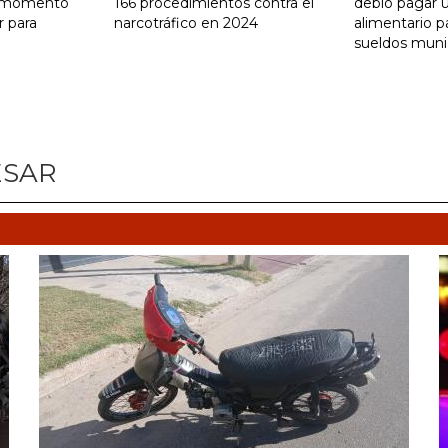
n momento
166 procedimientos contra el
debió pagar 
r para
narcotráfico en 2024
alimentario p
sueldos muni
ESAR