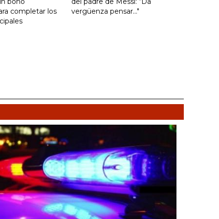
un bono
del padre de Messi: “Da
ara completar los
vergüenza pensar..."
cipales