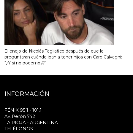
El enojo de Nicolás Tagliafico después de que le
preguntaran cuándo iban a tener hijos con Caro Calvagni:
“¿Y si no podemos?"
INFORMACIÓN
FÉNIX 95.1 - 101.1
Av. Perón 742
LA RIOJA - ARGENTINA
TELÉFONOS