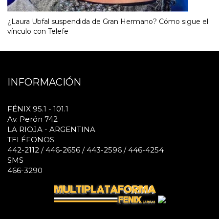
¿Laura Ubfal suspendida de Gran Hermano? Cómo sigue el
vínculo con Telefe
INFORMACIÓN
FÉNIX 95.1 - 101.1
Av. Perón 742
LA RIOJA - ARGENTINA
TELÉFONOS
442-2112 / 446-2656 / 443-2596 / 446-4254
SMS
466-3290