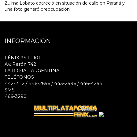
Zulma Lobato apareció en situación de calle en Paraná y
una foto generó preocupación
INFORMACIÓN
FÉNIX 95.1 - 101.1
Av. Perón 742
LA RIOJA - ARGENTINA
TELÉFONOS
442-2112 / 446-2656 / 443-2596 / 446-4254
SMS
466-3290