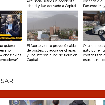
Provincial sufrió un accidente
escándalo qu
laboral y fue derivado a Capital
Facundo Mo
ue quieren
El fuerte viento provocó caída
Olta: un post
terreno
de postes, voladura de chapas
auto por el f
 años: "Si es
y una intensa nube de tierra en
contabilizan e
 encadenar"
Capital
estructuras d
ESAR