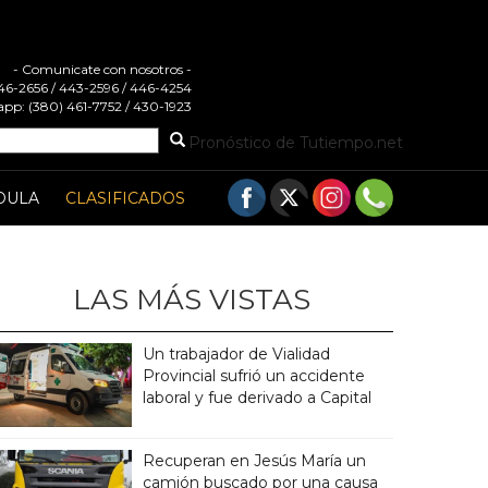
- Comunicate con nosotros -
 446-2656 / 443-2596 / 446-4254
pp: (380) 461-7752 / 430-1923
Pronóstico de Tutiempo.net
DULA
CLASIFICADOS
LAS MÁS VISTAS
Un trabajador de Vialidad
Provincial sufrió un accidente
laboral y fue derivado a Capital
Recuperan en Jesús María un
camión buscado por una causa