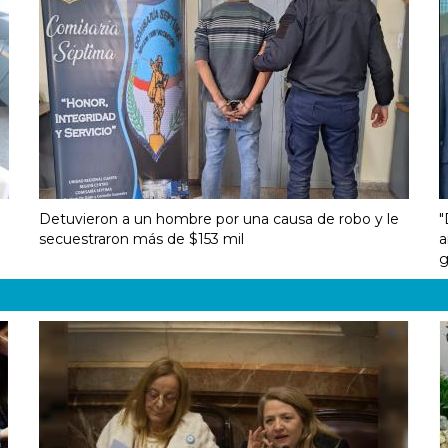
Detuvieron a un hombre por una causa de robo y le
"
secuestraron más de $153 mil
a
g