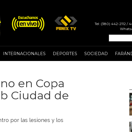
Tel: (380) 442-2112 /
Whatsa
INTERNACIONALES
DEPORTES
SOCIEDAD
FARÁN
eno en Copa
ub Ciudad de
tro por las lesiones y los