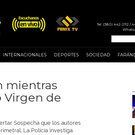
Tel: (380) 442-2112 /
Whatsa
INTERNACIONALES
DEPORTES
SOCIEDAD
FARÁN
n mientras
o Virgen de
ertar. Sospecha que los autores
imetral. La Policía investiga.