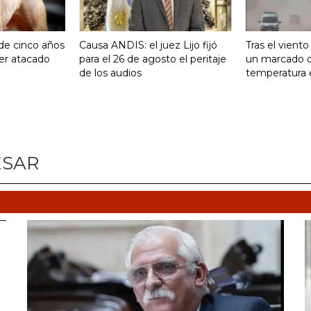
 de cinco años
Causa ANDIS: el juez Lijo fijó
Tras el vient
ser atacado
para el 26 de agosto el peritaje
un marcado 
de los audios
temperatura 
ESAR