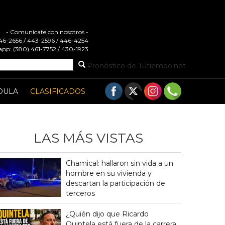
- Comunicate con nosotros -
 446-2656 / 443-2596 / 446-4254
pp: (380) 461-7752 / 430-1923
Pronóstico de Tutiempo.net
DULA
CLASIFICADOS
LAS MÁS VISTAS
Chamical: hallaron sin vida a un
hombre en su vivienda y
descartan la participación de
terceros
¿Quién dijo que Ricardo
Quintela está fuera de la carrera