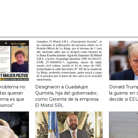
 problema no
Designaron a Guadalupe
Donald Trump
tas quieran
Quintela, hija del gobernador,
la guerra: e
lema es que
como Gerente de la empresa
decide si EEU
horros”
El Mistol SRL