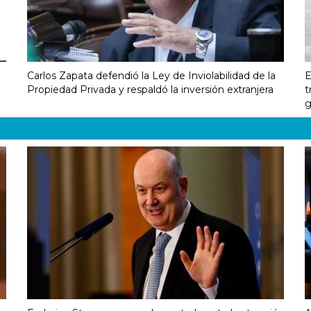
Carlos Zapata defendió la Ley de Inviolabilidad de la
E
Propiedad Privada y respaldó la inversión extranjera
t
g