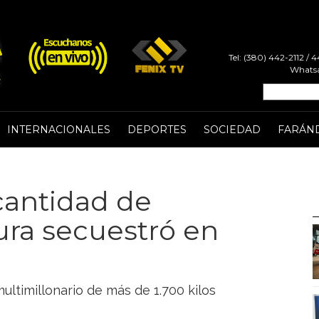
Tel: (380) 442-2112 /
Whatsa
INTERNACIONALES
DEPORTES
SOCIEDAD
FARÁN
cantidad de
ura secuestró en
ltimillonario de más de 1.700 kilos