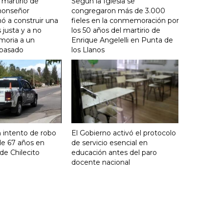
 martirio de
Según la Iglesia se
 monseñor
congregaron más de 3.000
ó a construir una
fieles en la conmemoración por
justa y a no
los 50 años del martirio de
moria a un
Enrique Angelelli en Punta de
 pasado
los Llanos
 intento de robo
El Gobierno activó el protocolo
de 67 años en
de servicio esencial en
de Chilecito
educación antes del paro
docente nacional