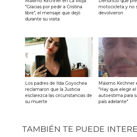
Máximo Kirchner en La Rioja:
Denunció que pre
"Gracias por pedir a Cristina
motocicleta y no s
libre", el mensaje que dejó
devolvieron
durante su visita
Los padres de Ilda Goyochea
Máximo Kirchner e
reclamaron que la Justicia
"Hay que elegir el
esclarezca las circunstancias de
autoestima para s
su muerte
país adelante"
TAMBIÉN TE PUEDE INTER