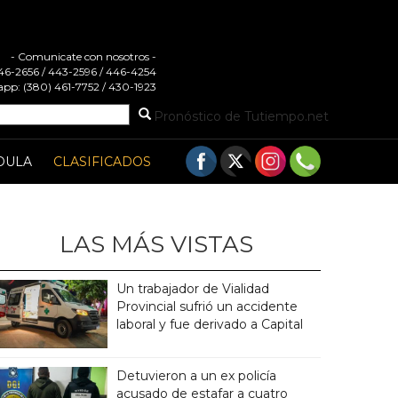
- Comunicate con nosotros -
 446-2656 / 443-2596 / 446-4254
pp: (380) 461-7752 / 430-1923
Pronóstico de Tutiempo.net
DULA
CLASIFICADOS
LAS MÁS VISTAS
Un trabajador de Vialidad
Provincial sufrió un accidente
laboral y fue derivado a Capital
Detuvieron a un ex policía
acusado de estafar a cuatro