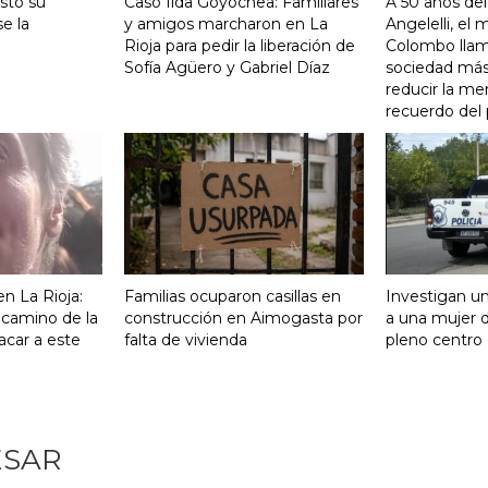
stó su
Caso Ilda Goyochea: Familiares
A 50 años del
e la
y amigos marcharon en La
Angelelli, el
Rioja para pedir la liberación de
Colombo llam
Sofía Agüero y Gabriel Díaz
sociedad más 
reducir la me
recuerdo del
n La Rioja:
Familias ocuparon casillas en
Investigan un
 camino de la
construcción en Aimogasta por
a una mujer 
acar a este
falta de vivienda
pleno centro 
ESAR