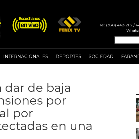
Tel: (380) 442-2112 /
Whatsa
INTERNACIONALES
DEPORTES
SOCIEDAD
FARÁN
a dar de baja
nsiones por
al por
tectadas en una