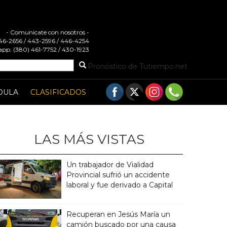
- Comunicate con nosotros -
 446-2656 / 443-2596 / 446-4254
pp: (380) 461-7752 / 430-1923
Pronóstico de Tutiempo.net
DULA
CLASIFICADOS
LAS MÁS VISTAS
Un trabajador de Vialidad
Provincial sufrió un accidente
laboral y fue derivado a Capital
Recuperan en Jesús María un
camión buscado por una causa