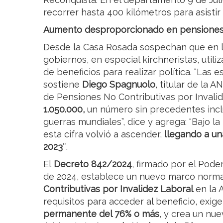
recorrer hasta 400 kilómetros para asistir 
Aumento desproporcionado en pensione
Desde la Casa Rosada sospechan que en l
gobiernos, en especial kirchneristas, util
de beneficios para realizar política. “Las 
sostiene
Diego Spagnuolo
, titular de la 
de Pensiones No Contributivas por Invali
1.050.000,
un número sin precedentes incl
guerras mundiales”, dice y agrega: “Bajo l
esta cifra volvió a ascender,
llegando a un
2023
″.
El
Decreto 842/2024
, firmado por el Poder
de 2024, establece un nuevo marco norma
Contributivas por Invalidez Laboral
en la 
requisitos para acceder al beneficio, exig
permanente del 76% o más
, y crea un nu