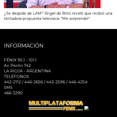
¿Se despide de LAM? Ángel de Brito reveló que recibió una
tentadora propuesta televisiva: "Me sorprendió"
INFORMACIÓN
FÉNIX 95.1 - 101.1
Av. Perón 742
LA RIOJA - ARGENTINA
TELÉFONOS
442-2112 / 446-2656 / 443-2596 / 446-4254
SMS
466-3290