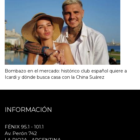
Bombazo en el mercado: histórico club español quiere a
Icardi y dónde busca casa con la China Suárez
INFORMACIÓN
FÉNIX 95.1 - 101.1
Av. Perón 742
LA RIOJA - ARGENTINA