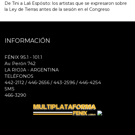
De Tini a Lali Espósito: los artistas que se expresaron sobre
la Ley de Tierras antes de la sesión en el Congreso
INFORMACIÓN
FÉNIX 95.1 - 101.1
Av. Perón 742
LA RIOJA - ARGENTINA
TELÉFONOS
442-2112 / 446-2656 / 443-2596 / 446-4254
SMS
466-3290