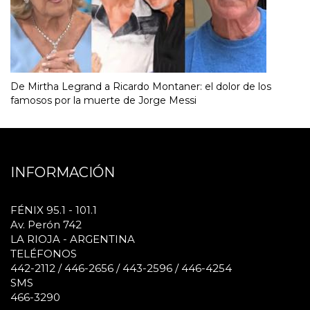
De Mirtha Legrand a Ricardo Montaner: el dolor de los
famosos por la muerte de Jorge Messi
INFORMACIÓN
FÉNIX 95.1 - 101.1
Av. Perón 742
LA RIOJA - ARGENTINA
TELÉFONOS
442-2112 / 446-2656 / 443-2596 / 446-4254
SMS
466-3290