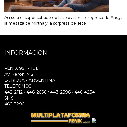
Así será el súper sábado de la televisión: el regreso de Andy,
la mesaza de Mirtha y la sorpresa de Teté
INFORMACIÓN
FÉNIX 95.1 - 101.1
Av. Perón 742
LA RIOJA - ARGENTINA
TELÉFONOS
442-2112 / 446-2656 / 443-2596 / 446-4254
SMS
466-3290