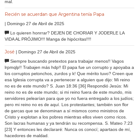
mal.
Recién se acuerdan que Argentina tenía Papa
| Domingo 27 de Abril de 2025
Lo quieren honrrar? DEJEN DE CHORIAR Y JODERLE LA
VIDA AL PRÓJIMO!!! Manga de hipócritas!!!!
José
| Domingo 27 de Abril de 2025
Siempre buscando pretextos para trabajar menos!! Vagos
lrpmqlp!! Trabajen más hdp!! El papa fue un corrupto y apoyaba a
los corruptos petonchos, zurdos y k! Que mérito tuvo? Creen que
esa Iglesia corrupta va a pertenecer a alguien que dijo: Mi reino
no es de este mundo? S. Juan 18:36 [36] Respondió Jesús: Mi
reino no es de este mundo; si mi reino fuera de este mundo, mis
servidores pelearían para que yo no fuera entregado a los judíos;
pero mi reino no es de aquí. Los protestantes; también son flor
de garcas que se denominan a sí mismos como ministros de
Cristo y explotan a los pobres mientras ellos viven como ricos.
Son lacras humanas y ya tendrán su recompensa. S. Mateo 7:23
[23] Y entonces les declararé: Nunca os conocí; apartaos de mí,
hacedores de maldad.