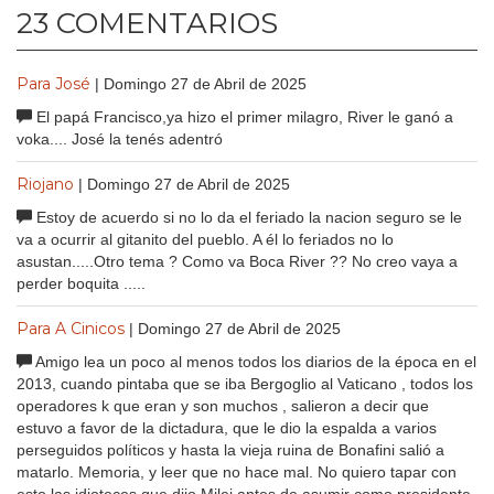
23 COMENTARIOS
Para José
| Domingo 27 de Abril de 2025
El papá Francisco,ya hizo el primer milagro, River le ganó a
voka.... José la tenés adentró
Riojano
| Domingo 27 de Abril de 2025
Estoy de acuerdo si no lo da el feriado la nacion seguro se le
va a ocurrir al gitanito del pueblo. A él lo feriados no lo
asustan.....Otro tema ? Como va Boca River ?? No creo vaya a
perder boquita .....
Para A Cinicos
| Domingo 27 de Abril de 2025
Amigo lea un poco al menos todos los diarios de la época en el
2013, cuando pintaba que se iba Bergoglio al Vaticano , todos los
operadores k que eran y son muchos , salieron a decir que
estuvo a favor de la dictadura, que le dio la espalda a varios
perseguidos políticos y hasta la vieja ruina de Bonafini salió a
matarlo. Memoria, y leer que no hace mal. No quiero tapar con
esto las idioteces que dijo Milei antes de asumir como presidente.