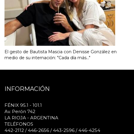
El gesto de Bautista Mascia con Denisse González en
medio de su internación: "Cada día más..."
INFORMACIÓN
FÉNIX 95.1 - 101.1
Av. Perón 742
LA RIOJA - ARGENTINA
TELÉFONOS
442-2112 / 446-2656 / 443-2596 / 446-4254