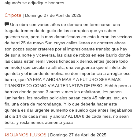
alguno/s se adjudique honores
Chipote
| Domingo 27 de Abril de 2025
Una obra con varios años de demora en terminarse, una
tragada tremenda de guita de los corruptos que ya saben
quienes son, pero ls mas damnificados en esto fueron los vecinos
de barri 25 de mayo Sur, cuyas calles llenas de crateres ahora
son pozos super crateres por el impresionante transito que hay
de sur a norte y viceversa, las olas de robos en ese barrio donde
las casas estan remil veces fichadas x delincuentes (sobre todo
en moto) que circulan x alli etc, una verguenza que el infeliz de
quintela y el intendente molina no den importancia a arreglar ese
barrio, que YA ERA Y AHORA MAS Y A FUTURO SERA MAS
TRANSITADO COMO VIA ALTERNATIVA DE PASO, Ahhhh pero a
barrios donde pasan 3 autos x mes les asfaltaron, les ponen
luminarias, los moviles policiales pasan cada 45 minuts, etc, en
fin, una obra de morondanga. Y lo que deberia hacer este
quintela es dar urgente aumento de sueldo que antes llegabamos
al dia 14 de cada mes, y ahora? AL DIA 8 de cada mes, no sean
bolu.. y reclamemos aumento yaaa
RIOJANOS ILUSOS
| Domingo 27 de Abril de 2025