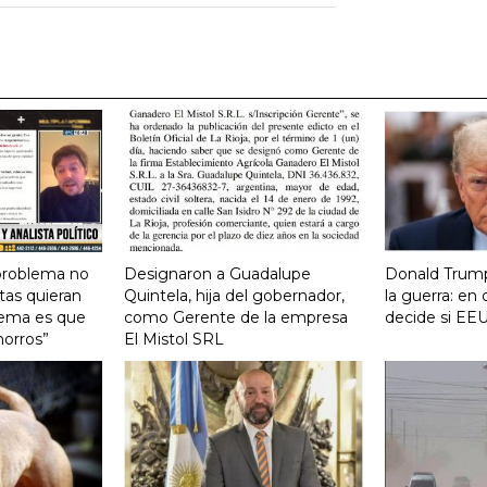
 problema no
Designaron a Guadalupe
Donald Trump
tas quieran
Quintela, hija del gobernador,
la guerra: e
lema es que
como Gerente de la empresa
decide si EEU
horros”
El Mistol SRL