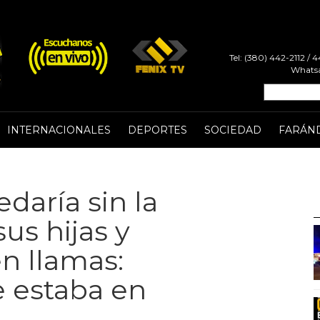
Tel: (380) 442-2112 /
Whatsa
INTERNACIONALES
DEPORTES
SOCIEDAD
FARÁN
daría sin la
us hijas y
n llamas:
 estaba en