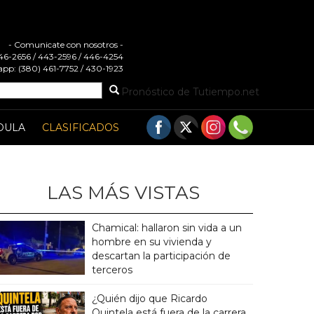
- Comunicate con nosotros -
 446-2656 / 443-2596 / 446-4254
pp: (380) 461-7752 / 430-1923
Pronóstico de Tutiempo.net
DULA
CLASIFICADOS
LAS MÁS VISTAS
Chamical: hallaron sin vida a un
hombre en su vivienda y
descartan la participación de
terceros
¿Quién dijo que Ricardo
Quintela está fuera de la carrera