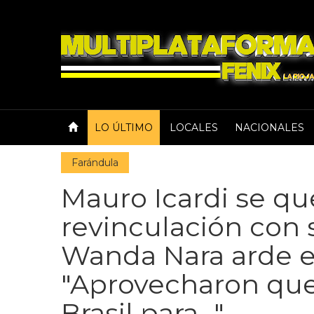
LO ÚLTIMO
LOCALES
NACIONALES
Farándula
Mauro Icardi se que
revinculación con s
Wanda Nara arde e
"Aprovecharon que
Brasil para..."