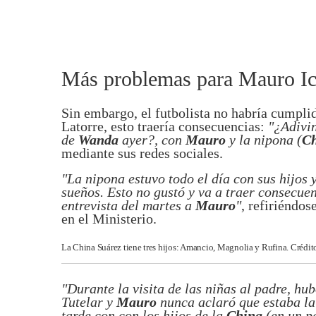
Más problemas para Mauro Ic
Sin embargo, el futbolista no habría cumpli
Latorre, esto traería consecuencias:
"¿Adivin
de
Wanda
ayer?, con
Mauro
y la nipona (
Ch
mediante sus redes sociales.
"La nipona estuvo todo el día con sus hijos 
sueños. Esto no gustó y va a traer consecue
entrevista del martes a
Mauro
"
, refiriéndos
en el Ministerio.
La China Suárez tiene tres hijos: Amancio, Magnolia y Rufina. Crédi
"Durante la visita de las niñas al padre, hu
Tutelar y
Mauro
nunca aclaró que estaba la
tarde con con los hijos de la
China
(en un p