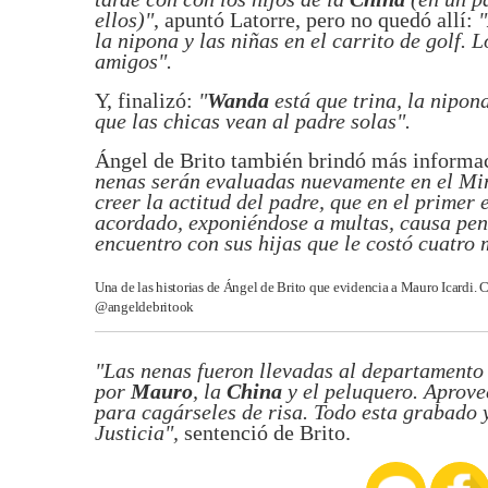
ellos)"
, apuntó Latorre, pero no quedó allí:
"
la nipona y las niñas en el carrito de golf. 
amigos".
Y, finalizó:
"
Wanda
está que trina, la nipon
que las chicas vean al padre solas".
Ángel de Brito también brindó más informac
nenas serán evaluadas nuevamente en el Min
creer la actitud del padre, que en el primer
acordado, exponiéndose a multas, causa pena
encuentro con sus hijas que le costó cuatro 
Una de las historias de Ángel de Brito que evidencia a Mauro Icardi. C
@angeldebritook
"Las nenas fueron llevadas al departamento
por
Mauro
, la
China
y el peluquero. Aprov
para cagárseles de risa. Todo esta grabado 
Justicia",
sentenció de Brito.