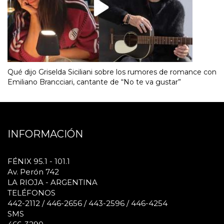
Qué dijo Griselda Siciliani sobre los rumores de romance con
Emiliano Brancciari, cantante de “No te va gustar”
INFORMACIÓN
FÉNIX 95.1 - 101.1
Av. Perón 742
LA RIOJA - ARGENTINA
TELÉFONOS
442-2112 / 446-2656 / 443-2596 / 446-4254
SMS