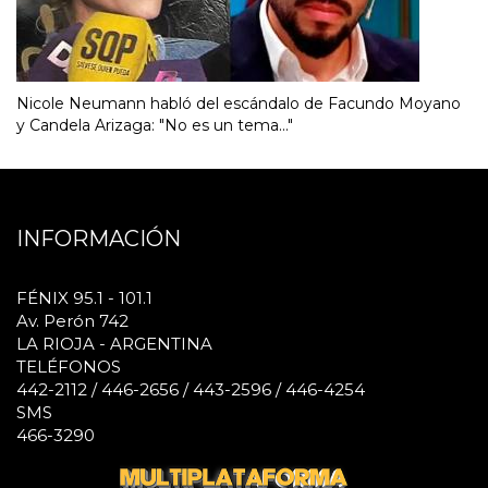
Nicole Neumann habló del escándalo de Facundo Moyano
y Candela Arizaga: "No es un tema..."
INFORMACIÓN
FÉNIX 95.1 - 101.1
Av. Perón 742
LA RIOJA - ARGENTINA
TELÉFONOS
442-2112 / 446-2656 / 443-2596 / 446-4254
SMS
466-3290