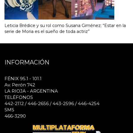
Leticia Brédice y su rol como Susana Giménez: “Estar en la
serie de Moria es el sueño de toda actriz”
INFORMACIÓN
FÉNIX 95.1 - 101.1
Av. Perón 742
LA RIOJA - ARGENTINA
TELÉFONOS
442-2112 / 446-2656 / 443-2596 / 446-4254
SMS
466-3290