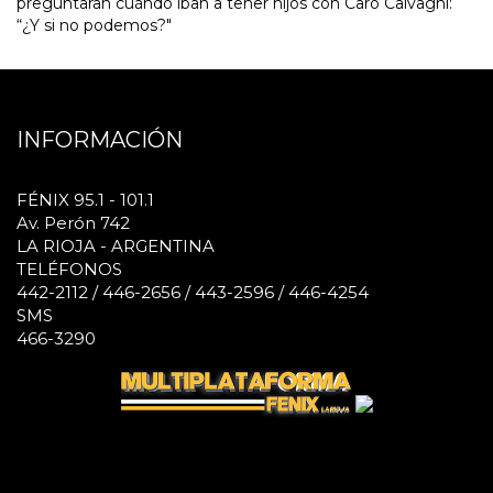
preguntaran cuándo iban a tener hijos con Caro Calvagni:
“¿Y si no podemos?"
INFORMACIÓN
FÉNIX 95.1 - 101.1
Av. Perón 742
LA RIOJA - ARGENTINA
TELÉFONOS
442-2112 / 446-2656 / 443-2596 / 446-4254
SMS
466-3290