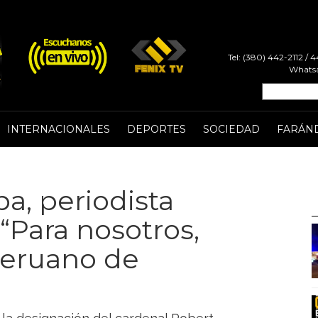
Tel: (380) 442-2112 /
Whatsa
INTERNACIONALES
DEPORTES
SOCIEDAD
FARÁN
a, periodista
“Para nosotros,
peruano de