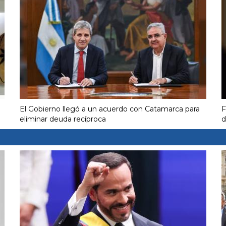
El Gobierno llegó a un acuerdo con Catamarca para
F
eliminar deuda recíproca
d