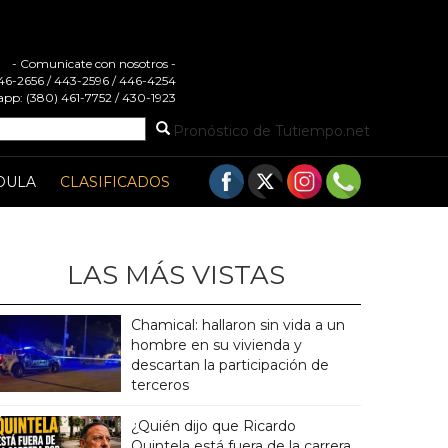
- Comunicate con nosotros -
 446-2656 / 443-2596 / 446-4254
pp: (380) 461-7752 / 430-1923
Pronóstico de Tutiempo.net
DULA
CLASIFICADOS
LAS MÁS VISTAS
Chamical: hallaron sin vida a un
hombre en su vivienda y
descartan la participación de
terceros
¿Quién dijo que Ricardo
Quintela está fuera de la carrera