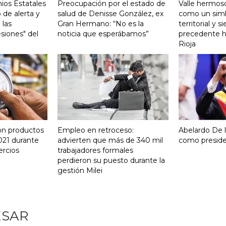
ios Estatales
Preocupación por el estado de
Valle hermoso
 de alerta y
salud de Denisse González, ex
como un sim
 las
Gran Hermano: “No es la
territorial y s
siones" del
noticia que esperábamos”
precedente hi
Rioja
on productos
Empleo en retroceso:
Abelardo De la
021 durante
advierten que más de 340 mil
como presid
ercios
trabajadores formales
perdieron su puesto durante la
gestión Milei
ESAR