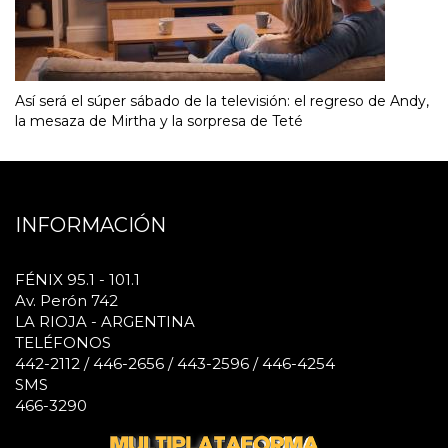
Así será el súper sábado de la televisión: el regreso de Andy,
la mesaza de Mirtha y la sorpresa de Teté
INFORMACIÓN
FÉNIX 95.1 - 101.1
Av. Perón 742
LA RIOJA - ARGENTINA
TELÉFONOS
442-2112 / 446-2656 / 443-2596 / 446-4254
SMS
466-3290