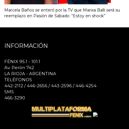
Marcela Baños se enteró por la TV que Marixa Balli será su
reemplazo en Pasión de Sábado: “Estoy en shock”
INFORMACIÓN
FÉNIX 95.1 - 101.1
Av. Perón 742
LA RIOJA - ARGENTINA
TELÉFONOS
442-2112 / 446-2656 / 443-2596 / 446-4254
SMS
466-3290