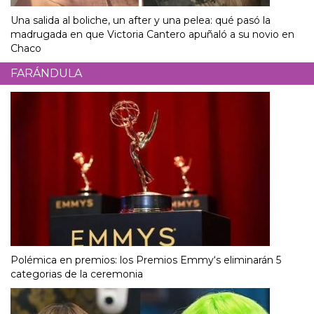
Una salida al boliche, un after y una pelea: qué pasó la
madrugada en que Victoria Cantero apuñaló a su novio en
Chaco
FARÁNDULA
Polémica en premios: los Premios Emmy‘s eliminarán 5
categorias de la ceremonia