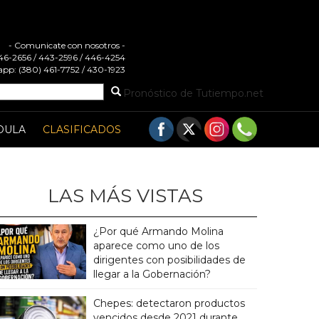
- Comunicate con nosotros -
 446-2656 / 443-2596 / 446-4254
pp: (380) 461-7752 / 430-1923
Pronóstico de Tutiempo.net
DULA
CLASIFICADOS
LAS MÁS VISTAS
¿Por qué Armando Molina
aparece como uno de los
dirigentes con posibilidades de
llegar a la Gobernación?
Chepes: detectaron productos
vencidos desde 2021 durante