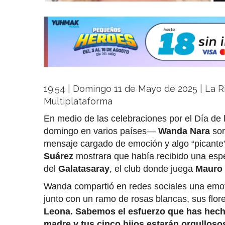
19:54 | Domingo 11 de Mayo de 2025 | La Ri
Multiplataforma
En medio de las celebraciones por el Día d
domingo en varios países—
Wanda Nara
sor
mensaje cargado de emoción y algo “picante”
Suárez
mostrara que había recibido una espe
del
Galatasaray
, el club donde juega
Mauro 
Wanda compartió en redes sociales una emotiv
junto con un ramo de rosas blancas, sus flores
Leona. Sabemos el esfuerzo que has hecho
madre y tus cinco hijos estarán orgullosos