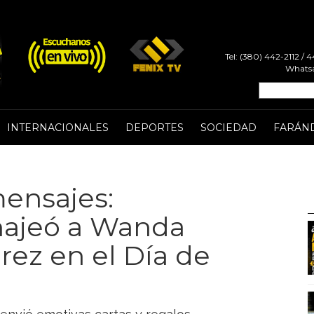
Tel: (380) 442-2112 /
Whatsa
INTERNACIONALES
DEPORTES
SOCIEDAD
FARÁN
mensajes:
najeó a Wanda
rez en el Día de