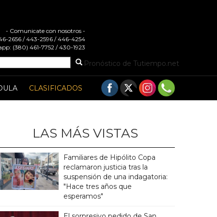
- Comunicate con nosotros -
 446-2656 / 443-2596 / 446-4254
pp: (380) 461-7752 / 430-1923
Pronóstico de Tutiempo.net
DULA
CLASIFICADOS
LAS MÁS VISTAS
Familiares de Hipólito Copa
reclamaron justicia tras la
suspensión de una indagatoria:
"Hace tres años que
esperamos"
El sorpresivo pedido de San