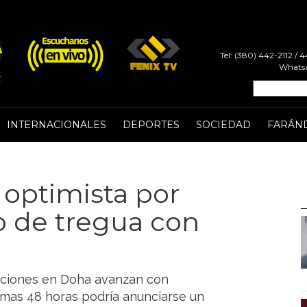
Tel: (380) 442-2112 /
Whatsa
INTERNACIONALES
DEPORTES
SOCIEDAD
FARÁN
optimista por
o de tregua con
iaciones en Doha avanzan con
imas 48 horas podría anunciarse un