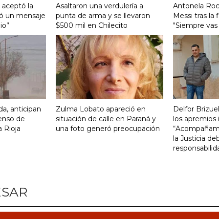
, aceptó la
Asaltaron una verdulería a
Antonela Roc
ió un mensaje
punta de arma y se llevaron
Messi tras la 
io”
$500 mil en Chilecito
"Siempre vas 
da, anticipan
Zulma Lobato apareció en
Delfor Brizue
enso de
situación de calle en Paraná y
los apremios 
 Rioja
una foto generó preocupación
“Acompañamos
la Justicia d
responsabilid
ESAR