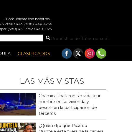
- Comunicate con nosotros -
 446-2656 / 443-2596 / 446-4254
pp: (380) 461-7752 / 430-1923
Pronóstico de Tutiempo.net
DULA
CLASIFICADOS
LAS MÁS VISTAS
Chamical: hallaron sin vida a un
hombre en su vivienda y
descartan la participación de
terceros
¿Quién dijo que Ricardo
Quintela está fuera de la carrera