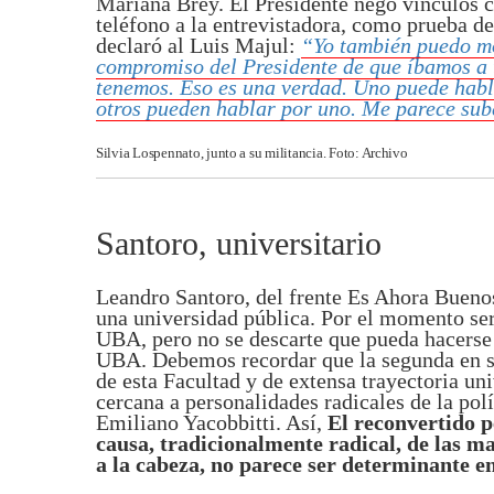
Mariana Brey. El Presidente negó vínculos 
teléfono a la entrevistadora, como prueba d
declaró al Luis Majul:
“Yo también puedo mo
compromiso del Presidente de que íbamos a t
tenemos. Eso es una verdad. Uno puede habla
otros pueden hablar por uno. Me parece su
Silvia Lospennato, junto a su militancia. Foto: Archivo
Santoro, universitario
Leandro Santoro, del frente Es Ahora Buenos
una universidad pública. Por el momento ser
UBA, pero no se descarte que pueda hacerse 
UBA. Debemos recordar que la segunda en su
de esta Facultad y de extensa trayectoria un
cercana a personalidades radicales de la polí
Emiliano Yacobbitti. Así,
El reconvertido p
causa, tradicionalmente radical, de las 
a la cabeza, no parece ser determinante en