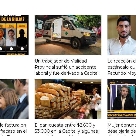
Un trabajador de Vialidad
La reacción d
Provincial sufrió un accidente
escándalo qu
laboral y fue derivado a Capital
Facundo Mo
de factura en
El pan cuesta entre $2.600 y
Mujer denunc
 fracaso en el
$3.000 en la Capital y algunas
desalojarla d