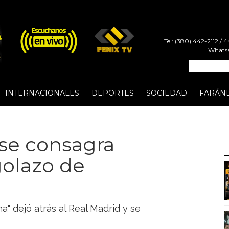
Tel: (380) 442-2112 /
Whatsa
INTERNACIONALES
DEPORTES
SOCIEDAD
FARÁN
 se consagra
olazo de
a" dejó atrás al Real Madrid y se