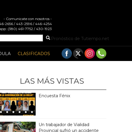
- Comunicate con nosotros -
 446-2656 / 443-2596 / 446-4254
pp: (380) 461-7752 / 430-1923
Pronóstico de Tutiempo.net
DULA
CLASIFICADOS
LAS MÁS VISTAS
Encuesta Fénix
Un trabajador de Vialidad
Provincial sufrió un accidente