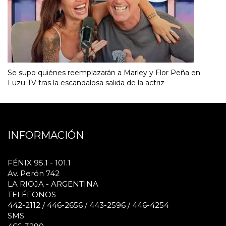
Se supo quiénes reemplazarán a Marley y Flor Peña en
Luzu TV tras la escandalosa salida de la actriz
INFORMACIÓN
FÉNIX 95.1 - 101.1
Av. Perón 742
LA RIOJA - ARGENTINA
TELÉFONOS
442-2112 / 446-2656 / 443-2596 / 446-4254
SMS