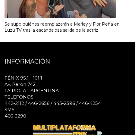
Se supo quiénes reemplazarán a Marley y Flor Peña en
Luzu TV tras la escandalosa salida de la actriz
INFORMACIÓN
FÉNIX 95.1 - 101.1
Av. Perón 742
LA RIOJA - ARGENTINA
TELÉFONOS
442-2112 / 446-2656 / 443-2596 / 446-4254
SMS
466-3290