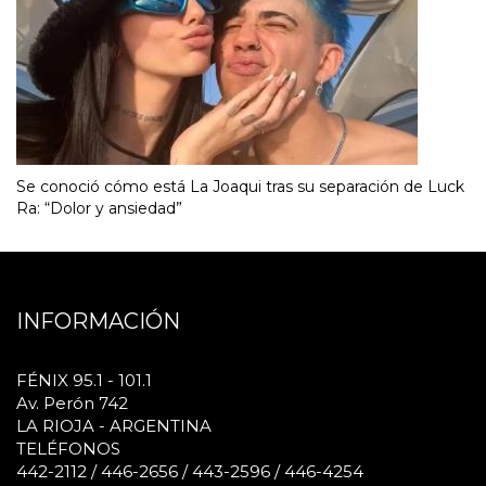
Se conoció cómo está La Joaqui tras su separación de Luck
Ra: “Dolor y ansiedad”
INFORMACIÓN
FÉNIX 95.1 - 101.1
Av. Perón 742
LA RIOJA - ARGENTINA
TELÉFONOS
442-2112 / 446-2656 / 443-2596 / 446-4254