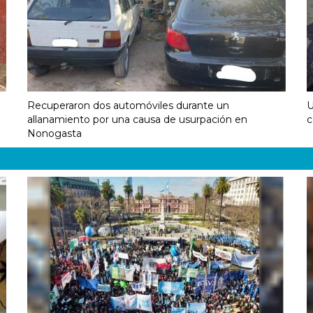
Recuperaron dos automóviles durante un
U
allanamiento por una causa de usurpación en
c
Nonogasta