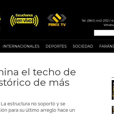
Tel: (380) 442-2112 /
Whatsa
INTERNACIONALES
DEPORTES
SOCIEDAD
FARÁN
ina el techo de
tórico de más
 La estructura no soportó y se
ión para su último arreglo hace un