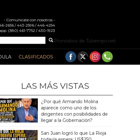
- Comunicate con nosotros -
 446-2656 / 443-2596 / 446-4254
pp: (380) 461-7752 / 430-1923
Pronóstico de Tutiempo.net
DULA
CLASIFICADOS
LAS MÁS VISTAS
¿Por qué Armando Molina
aparece como uno de los
dirigentes con posibilidades de
llegar a la Gobernación?
San Juan logró lo que La Rioja
todavía espera: US$250