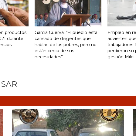
on productos
García Cuerva: “El pueblo está
Empleo en re
021 durante
cansado de dirigentes que
advierten qu
ercios
hablan de los pobres, pero no
trabajadores 
están cerca de sus
perdieron su 
necesidades”
gestión Milei
ESAR