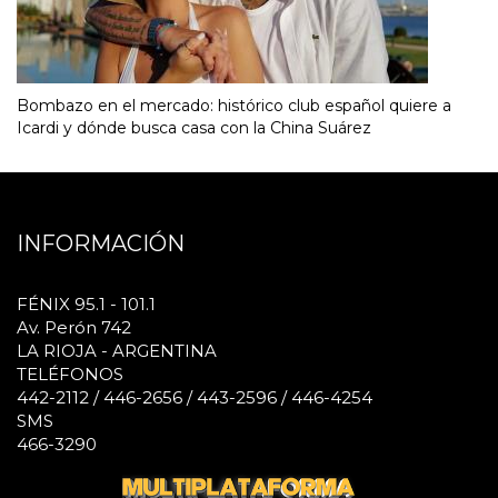
Bombazo en el mercado: histórico club español quiere a
Icardi y dónde busca casa con la China Suárez
INFORMACIÓN
FÉNIX 95.1 - 101.1
Av. Perón 742
LA RIOJA - ARGENTINA
TELÉFONOS
442-2112 / 446-2656 / 443-2596 / 446-4254
SMS
466-3290