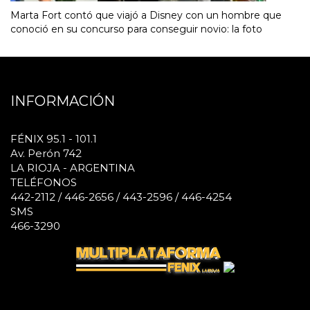
Marta Fort contó que viajó a Disney con un hombre que
conoció en su concurso para conseguir novio: la foto
INFORMACIÓN
FÉNIX 95.1 - 101.1
Av. Perón 742
LA RIOJA - ARGENTINA
TELÉFONOS
442-2112 / 446-2656 / 443-2596 / 446-4254
SMS
466-3290