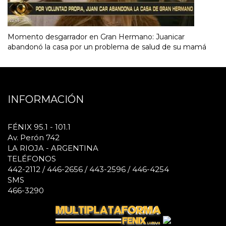
Momento desgarrador en Gran Hermano: Juanicar
abandonó la casa por un problema de salud de su mamá
INFORMACIÓN
FÉNIX 95.1 - 101.1
Av. Perón 742
LA RIOJA - ARGENTINA
TELÉFONOS
442-2112 / 446-2656 / 443-2596 / 446-4254
SMS
466-3290