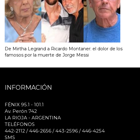
De Mirtha Legrand a Ricardo Montaner: el dolor de los
famosos por la muerte de Jorge Messi
INFORMACIÓN
FÉNIX 95.1 - 101.1
Av. Perón 742
LA RIOJA - ARGENTINA
TELÉFONOS
442-2112 / 446-2656 / 443-2596 / 446-4254
SMS