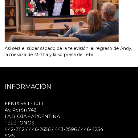
Así será el súper sábado de la televisión: el regreso de Andy,
la mesaza de Mirtha y la sorpresa de Teté
INFORMACIÓN
FÉNIX 95.1 - 101.1
Av. Perón 742
LA RIOJA - ARGENTINA
TELÉFONOS
442-2112 / 446-2656 / 443-2596 / 446-4254
SMS