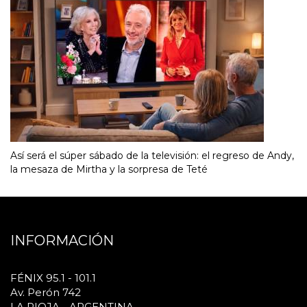
Así será el súper sábado de la televisión: el regreso de Andy,
la mesaza de Mirtha y la sorpresa de Teté
INFORMACIÓN
FÉNIX 95.1 - 101.1
Av. Perón 742
LA RIOJA - ARGENTINA