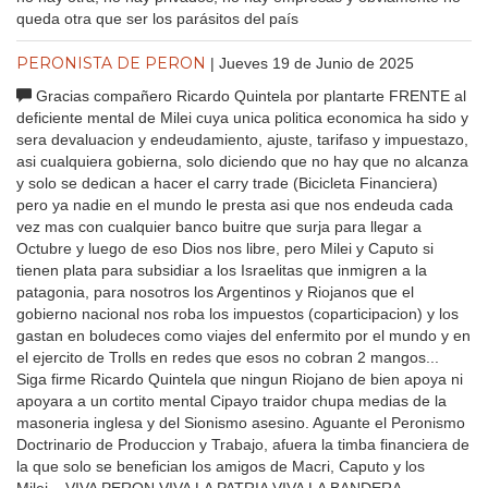
queda otra que ser los parásitos del país
PERONISTA DE PERON
| Jueves 19 de Junio de 2025
Gracias compañero Ricardo Quintela por plantarte FRENTE al
deficiente mental de Milei cuya unica politica economica ha sido y
sera devaluacion y endeudamiento, ajuste, tarifaso y impuestazo,
asi cualquiera gobierna, solo diciendo que no hay que no alcanza
y solo se dedican a hacer el carry trade (Bicicleta Financiera)
pero ya nadie en el mundo le presta asi que nos endeuda cada
vez mas con cualquier banco buitre que surja para llegar a
Octubre y luego de eso Dios nos libre, pero Milei y Caputo si
tienen plata para subsidiar a los Israelitas que inmigren a la
patagonia, para nosotros los Argentinos y Riojanos que el
gobierno nacional nos roba los impuestos (coparticipacion) y los
gastan en boludeces como viajes del enfermito por el mundo y en
el ejercito de Trolls en redes que esos no cobran 2 mangos...
Siga firme Ricardo Quintela que ningun Riojano de bien apoya ni
apoyara a un cortito mental Cipayo traidor chupa medias de la
masoneria inglesa y del Sionismo asesino. Aguante el Peronismo
Doctrinario de Produccion y Trabajo, afuera la timba financiera de
la que solo se benefician los amigos de Macri, Caputo y los