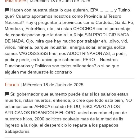
Mira vos!!!!
| Miércoles 18 de Junio de 2025
Hacen con nuestra plata lo que quieren. EPA.... ....... y Tutino
que? Cuanto aportamos nosotros como Provincia al Tesoro
Nacional? Hay q preguntar a provincias como Cordoba, Santa Fe,
Mendoza, EntreRios, etc., si estan CHOCHOS con el porcentaje
de coparticipacion que le dan a La Rioja SIN PRODUCIR NADA
DE NADA. Ojo, mira que hay mucho por trabajar eh...olivo, vid,
vinos, mineria, parque industrial, energia solar, energia eolica;
somos VAGOSSSSSS hno, nos ADOCTRINARON ASI, a pedir,
pedir y pedir, es lo unico que sabemos. PERO....Nuestros
Funcionarios y Politicos son todos millonarios? o si no que
alguien me demuestre lo contrario
Franco
| Miércoles 18 de Junio de 2025
Sr, gobernador que aumento puede dar si los salarios estan
muertos, rstan muertos, entienda, o cree que todo esta bien, NO
estamos como AFRICA cuabdo EE UU, ESCLAVIZO A LOS
AFRICANOS ROBANDOLE EL ORO, usted nos robo el pan de
nuestros hijos, 2000 politicos equivale mas de la mitad de lis
ingreso a la rioja, el desperdicio lo reparte a los paspados
trabajadores