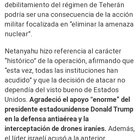
debilitamiento del régimen de Teherán
podría ser una consecuencia de la acción
militar focalizada en “eliminar la amenaza
nuclear”.
0
Netanyahu hizo referencia al carácter
seconds
of
“histórico” de la operación, afirmando que
34
seconds
Volume
“esta vez, todas las instituciones han
90%
acudido” y que la decisión de atacar no
dependía del visto bueno de Estados
Unidos.
Agradeció el apoyo “enorme” del
presidente estadounidense Donald Trump
en la defensa antiaérea y la
interceptación de drones iraníes.
Además,
el líder israelí acusó a la anterior